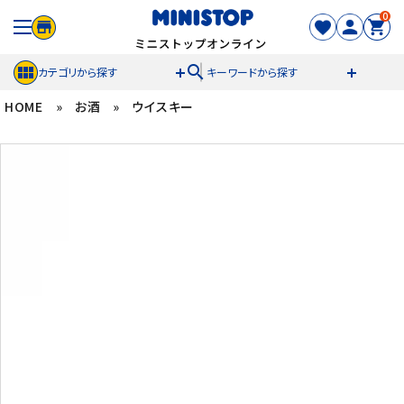
0
search
カテゴリから探す
キーワードから探す
HOME
»
お酒
»
ウイスキー
ACCOUNT MENU
meeting_room
person
ログイン
新規登録
セール商品
カテゴリから探す
冷凍食品
スイーツ
お菓子