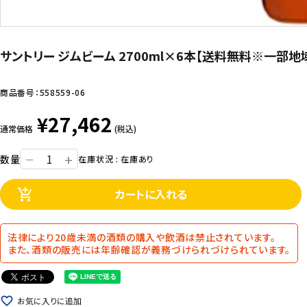
サントリー ジムビーム 2700ml×6本【送料無料※一部地
商品番号：
558559-06
¥27,462
通常価格
(税込)
+
数量
ー
在庫状況 : 在庫あり
カートに入れる
add_shopping_cart
法律により20歳未満の酒類の購入や飲酒は禁止されています。
また、酒類の販売には年齢確認が義務づけられづけられています。
favorite_border
お気に入りに追加