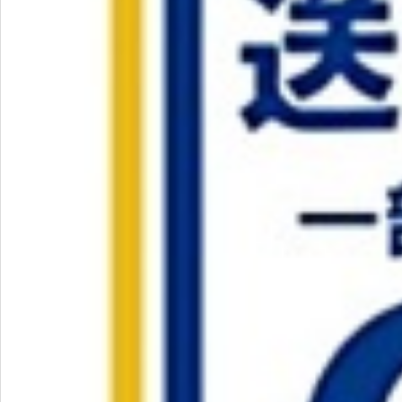
飲料
酒類
日用品
ギフト
セール
フードロス
ペット用品
SHOP GUIDE
ご利用ガイド