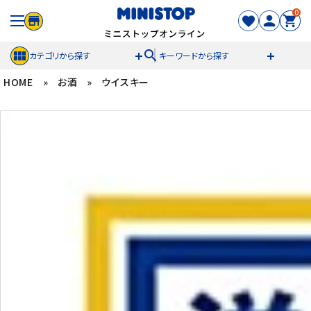
0
search
カテゴリから探す
キーワードから探す
HOME
»
お酒
»
ウイスキー
ACCOUNT MENU
meeting_room
person
ログイン
新規登録
セール商品
カテゴリから探す
冷凍食品
スイーツ
お菓子