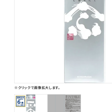
スイーツ
お菓子
飲料
酒類
日用品
ギフト
セール
フードロス
※クリックで画像拡大します。
ペット用品
SHOP GUIDE