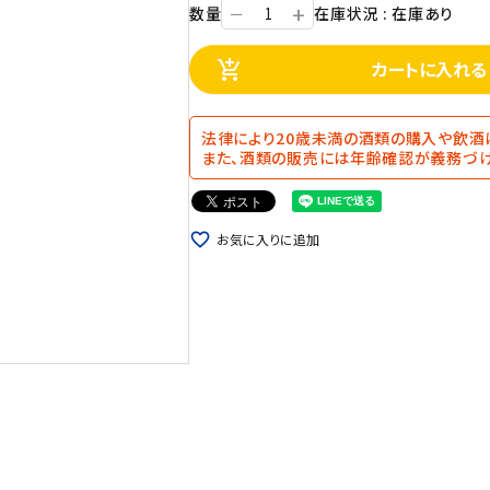
+
数量
在庫状況 : 在庫あり
ー
カートに入れる
add_shopping_cart
法律により20歳未満の酒類の購入や飲酒
また、酒類の販売には年齢確認が義務づけ
favorite_border
お気に入りに追加