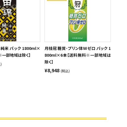
純米 パック 1800ml×
月桂冠 糖質･プリン体Ｗゼロ パック 1
※一部地域は除く】
800ml×6本【送料無料※一部地域は
除く】
)
¥8,948
(税込)