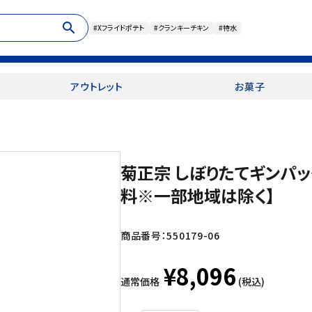
search
#Xフライドポテト
#クランキーチキン
#特水
アウトレット
お菓子
菊正宗 しぼりたてギンパック
料※一部地域は除く】
商品番号：
550179-06
¥8,096
通常価格
(税込)