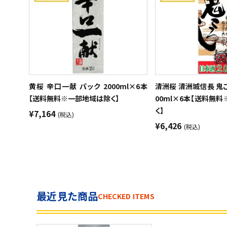
黄桜 辛口一献 パック 2000ml×6本
清洲桜 清洲城信長 鬼こ
【送料無料※一部地域は除く】
00ml×6本【送料無
く】
¥7,164
(税込)
¥6,426
(税込)
最近見た商品
CHECKED ITEMS