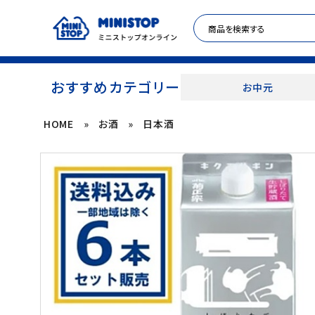
おすすめカテゴリー
お中元
HOME
»
お酒
»
日本酒
ACCOUNT MENU
meeting_room
person
ログイン
新規登録
セール商品
カテゴリから探す
冷凍食品