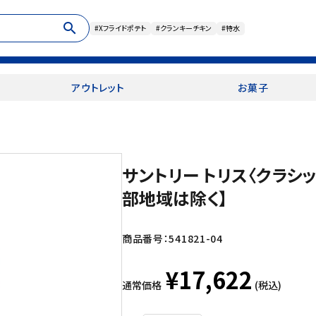
search
#Xフライドポテト
#クランキーチキン
#特水
アウトレット
お菓子
サントリー トリス〈クラシッ
部地域は除く】
商品番号：
541821-04
¥17,622
通常価格
(税込)