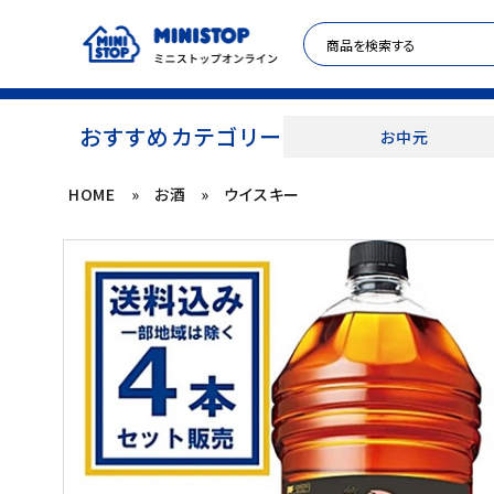
おすすめカテゴリー
お中元
HOME
»
お酒
»
ウイスキー
ACCOUNT MENU
meeting_room
person
ログイン
新規登録
セール商品
カテゴリから探す
冷凍食品