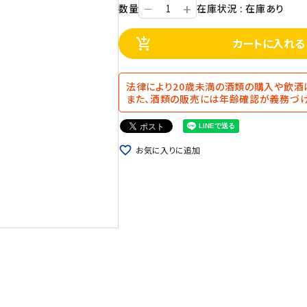
+
数量
在庫状況 : 在庫あり
ー
カートに入れる
add_shopping_cart
法律により20歳未満の酒類の購入や飲酒
また、酒類の販売には年齢確認が義務づけ
favorite_border
お気に入りに追加