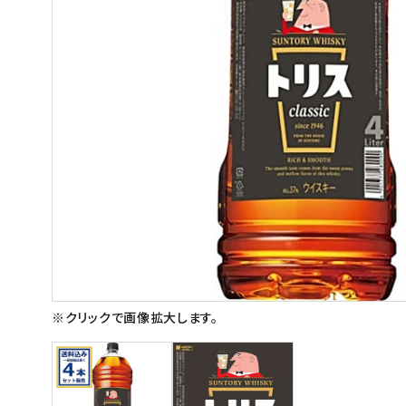
スイーツ
お菓子
飲料
酒類
日用品
ギフト
セール
フードロス
※クリックで画像拡大します。
ペット用品
SHOP GUIDE