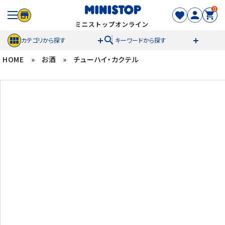
0
search
カテゴリから探す
キーワードから探す
HOME
»
お酒
»
チューハイ・カクテル
ACCOUNT MENU
meeting_room
person
ログイン
新規登録
セール商品
カテゴリから探す
冷凍食品
スイーツ
お菓子