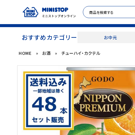
おすすめカテゴリー
お中元
HOME
»
お酒
»
チューハイ・カクテル
ACCOUNT MENU
meeting_room
person
ログイン
新規登録
セール商品
カテゴリから探す
冷凍食品