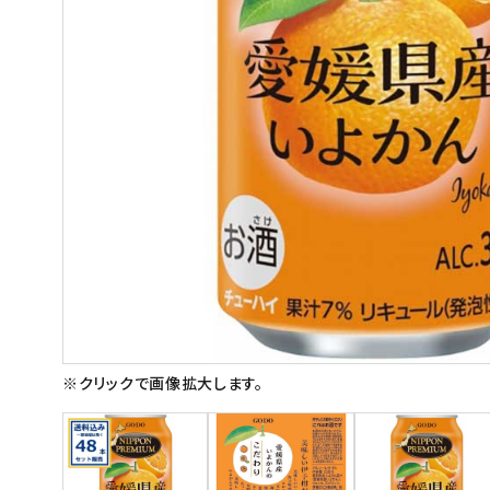
スイーツ
お菓子
飲料
酒類
日用品
ギフト
セール
フードロス
※クリックで画像拡大します。
ペット用品
SHOP GUIDE