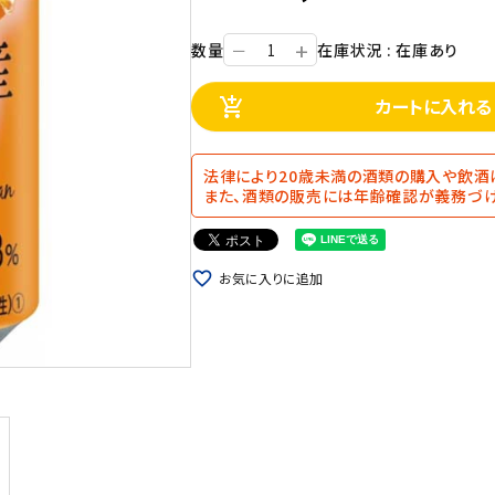
+
数量
在庫状況 : 在庫あり
ー
カートに入れる
add_shopping_cart
法律により20歳未満の酒類の購入や飲酒
また、酒類の販売には年齢確認が義務づけ
favorite_border
お気に入りに追加