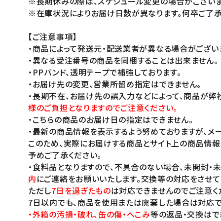
※長期休みの際は、スケジュール変更の場合がございま
※在庫状況によりお届け日数が異なります。何卒ご了承
【ご注意事項】
・商品によって発送元・配送業者が異なる場合がござい
・異なる受注番号の商品を同梱することは出来ません。
・PPバンド、透明テープで補強しております。
・お届け先の変更、営業所留め指定はできません。
・長期不在、お届け先の誤入力などによって、商品が弊
様のご負担となりますのでご注意ください。
・こちらの商品のお届け日の指定はできません。
・最新の商品情報を表示するよう努めておりますが、メー
このため、実際にお届けする商品とサイト上の商品情報
予めご了承ください。
・食料品となりますので、不具合のない場合、未開封・
内
にご連絡をお願いいたします。交換等の対応をさせて
ただし
7日を過ぎたもの
は対応できませんのでご注意く
7日以内でも、商品を使用または廃棄した場合は対応で
・外箱の汚損・破れ、缶の傷・へこみ
等の返品・交換はで