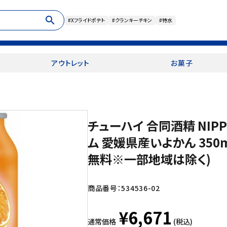
search
#Xフライドポテト
#クランキーチキン
#特水
アウトレット
お菓子
チューハイ 合同酒精 NIPP
ム 愛媛県産いよかん 350
無料※一部地域は除く)
商品番号：
534536-02
¥6,671
通常価格
(税込)