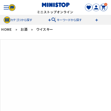
0
search
カテゴリから探す
キーワードから探す
HOME
»
お酒
»
ウイスキー
ACCOUNT MENU
meeting_room
person
ログイン
新規登録
セール商品
カテゴリから探す
冷凍食品
スイーツ
お菓子