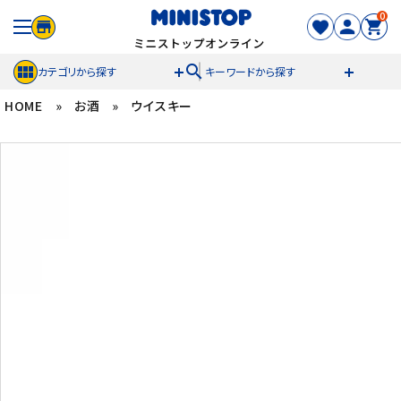
0
search
カテゴリから探す
キーワードから探す
HOME
»
お酒
»
ウイスキー
ACCOUNT MENU
meeting_room
person
ログイン
新規登録
セール商品
カテゴリから探す
冷凍食品
スイーツ
お菓子