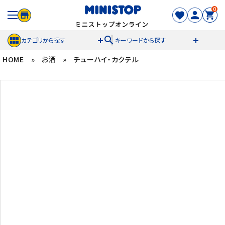
0
search
カテゴリから探す
キーワードから探す
HOME
»
お酒
»
チューハイ・カクテル
ACCOUNT MENU
meeting_room
person
ログイン
新規登録
セール商品
カテゴリから探す
冷凍食品
スイーツ
お菓子