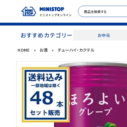
おすすめカテゴリー
お中元
HOME
»
お酒
»
チューハイ・カクテル
ACCOUNT MENU
meeting_room
person
ログイン
新規登録
セール商品
カテゴリから探す
冷凍食品