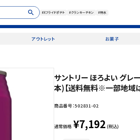
search
#Xフライドポテト
#クランキーチキン
#特水
アウトレット
お菓子
サントリー ほろよい グレープ
本)【送料無料※一部地域
商品番号：
502831-02
¥7,192
通常価格
(税込)