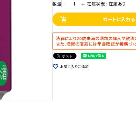
+
数量
在庫状況 : 在庫あり
ー
カートに入れる
add_shopping_cart
法律により20歳未満の酒類の購入や飲酒
また、酒類の販売には年齢確認が義務づけ
favorite_border
お気に入りに追加