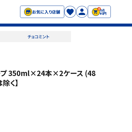
0
0点
お気に入り店舗
¥0円
チョコミント
 350ml×24本×2ケース (48
は除く】