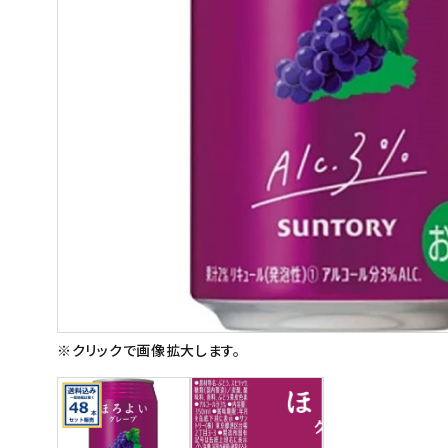
スイーツ
お菓子
飲料
酒類
日用品
ギフト
セール
フードロス
※クリックで画像拡大します。
ペット用品
SHOP GUIDE