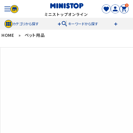
0
search
カテゴリから探す
キーワードから探す
HOME
»
ペット用品
ACCOUNT MENU
meeting_room
person
ログイン
新規登録
セール商品
カテゴリから探す
冷凍食品
スイーツ
お菓子