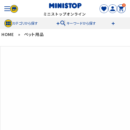
0
search
カテゴリから探す
キーワードから探す
HOME
»
ペット用品
ACCOUNT MENU
meeting_room
person
ログイン
新規登録
セール商品
カテゴリから探す
冷凍食品
スイーツ
お菓子