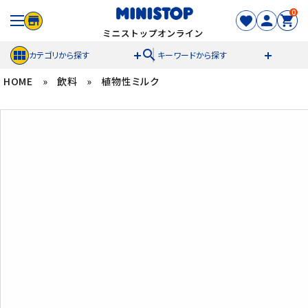
0
search
カテゴリから探す
キーワードから探す
HOME
»
飲料
»
植物性ミルク
ACCOUNT MENU
meeting_room
person
ログイン
新規登録
セール商品
カテゴリから探す
冷凍食品
スイーツ
お菓子