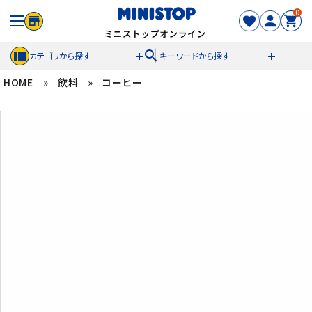
0
search
カテゴリから探す
キーワードから探す
HOME
»
飲料
»
コーヒー
ACCOUNT MENU
meeting_room
person
ログイン
新規登録
セール商品
カテゴリから探す
冷凍食品
スイーツ
お菓子