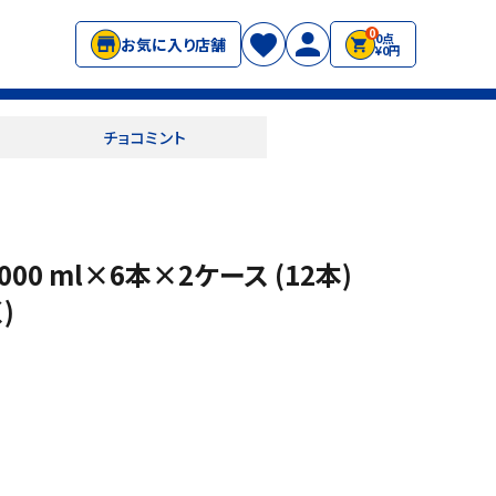
0
0点
お気に入り店舗
¥0円
チョコミント
00 ml×6本×2ケース (12本)
)