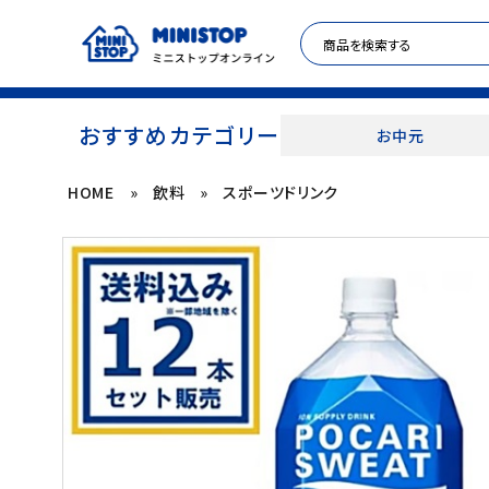
おすすめカテゴリー
お中元
HOME
»
飲料
»
スポーツドリンク
ACCOUNT MENU
meeting_room
person
ログイン
新規登録
セール商品
カテゴリから探す
冷凍食品