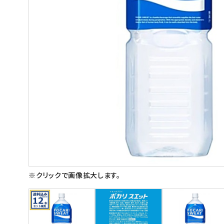
スイーツ
お菓子
飲料
酒類
日用品
ギフト
セール
フードロス
※クリックで画像拡大します。
ペット用品
SHOP GUIDE