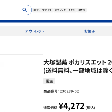
search
#Xフライドポテト
#クランキーチキン
#特水
アウトレット
お菓子
大塚製薬 ポカリスエット 20
(送料無料、一部地域は除く
常温
商品番号：
230289-02
¥4,272
通常価格
(税込)