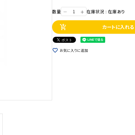
+
数量
在庫状況 : 在庫あり
ー
カートに入れる
add_shopping_cart
favorite_border
お気に入りに追加