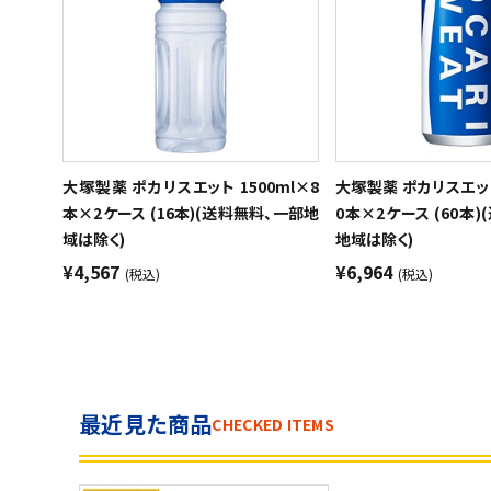
大塚製薬 ポカリスエット 1500ml×8
大塚製薬 ポカリスエット
本×2ケース (16本)(送料無料、一部地
0本×2ケース (60本
域は除く)
地域は除く)
¥4,567
¥6,964
(税込)
(税込)
最近見た商品
CHECKED ITEMS