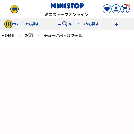
0
search
カテゴリから探す
キーワードから探す
HOME
»
お酒
»
チューハイ・カクテル
ACCOUNT MENU
meeting_room
person
ログイン
新規登録
セール商品
カテゴリから探す
冷凍食品
スイーツ
お菓子