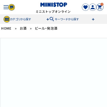
0
search
カテゴリから探す
キーワードから探す
HOME
»
お酒
»
ビール・発泡酒
ACCOUNT MENU
meeting_room
person
ログイン
新規登録
セール商品
カテゴリから探す
冷凍食品
スイーツ
お菓子