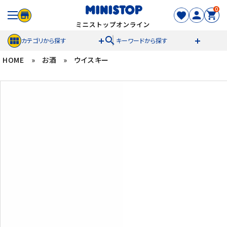
0
search
カテゴリから探す
キーワードから探す
HOME
»
お酒
»
ウイスキー
ACCOUNT MENU
meeting_room
person
ログイン
新規登録
セール商品
カテゴリから探す
冷凍食品
スイーツ
お菓子