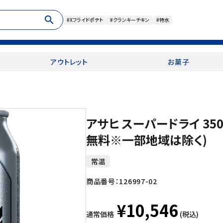
search
#Xフライドポテト
#クランキーチキン
#特水
アウトレット
お菓子
アサヒ スーパードライ 350
無料※一部地域は除く)
常温
商品番号：
126997-02
¥10,546
通常価格
(税込)