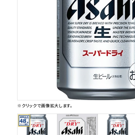
スイーツ
お菓子
飲料
酒類
日用品
ギフト
セール
フードロス
※クリックで画像拡大します。
ペット用品
SHOP GUIDE