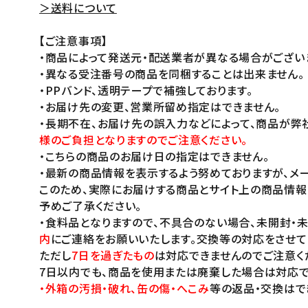
＞送料について
【ご注意事項】
・商品によって発送元・配送業者が異なる場合がござい
・異なる受注番号の商品を同梱することは出来ません。
・PPバンド、透明テープで補強しております。
・お届け先の変更、営業所留め指定はできません。
・長期不在、お届け先の誤入力などによって、商品が弊
様のご負担となりますのでご注意ください。
・こちらの商品のお届け日の指定はできません。
・最新の商品情報を表示するよう努めておりますが、メー
このため、実際にお届けする商品とサイト上の商品情報
予めご了承ください。
・食料品となりますので、不具合のない場合、未開封・
内
にご連絡をお願いいたします。交換等の対応をさせて
ただし
7日を過ぎたもの
は対応できませんのでご注意く
7日以内でも、商品を使用または廃棄した場合は対応で
・外箱の汚損・破れ、缶の傷・へこみ
等の返品・交換はで