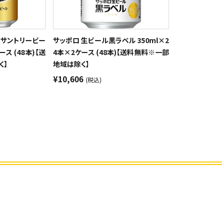
トサントリービー
サッポロ 生ビール黒ラベル 350ml×2
ース (48本)【送
4本×2ケース (48本)【送料無料※一部
く】
地域は除く】
¥10,606
(税込)