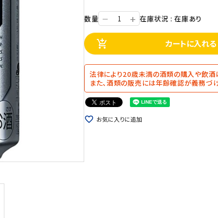
+
数量
在庫状況 : 在庫あり
ー
カートに入れる
add_shopping_cart
法律により20歳未満の酒類の購入や飲酒
また、酒類の販売には年齢確認が義務づけ
favorite_border
お気に入りに追加