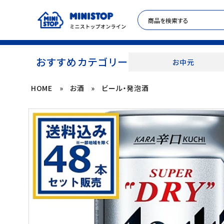
おすすめカテゴリー
お中元
HOME
»
お酒
»
ビール・発泡酒
ACCOUNT MENU
meeting_room
person
ログイン
新規登録
セール商品
カテゴリから探す
冷凍食品