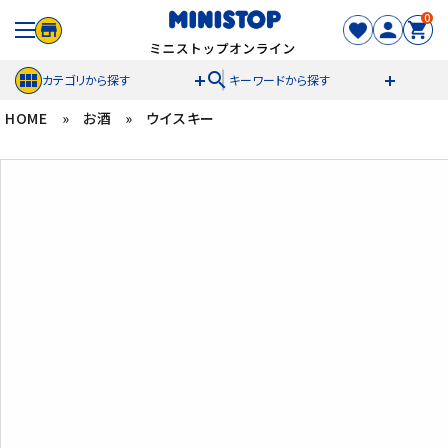
0
search
カテゴリから探す
キーワードから探す
HOME
»
お酒
»
ウイスキー
ACCOUNT MENU
meeting_room
person
ログイン
新規登録
セール商品
カテゴリから探す
冷凍食品
スイーツ
お菓子