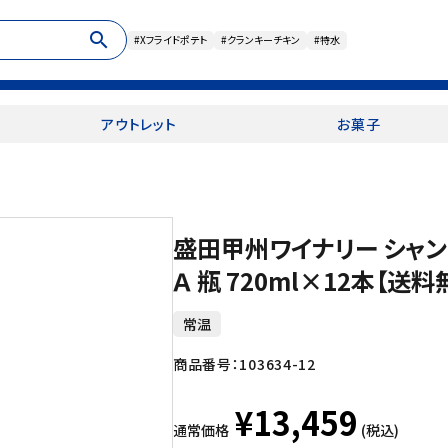
search
#Xフライドポテト
#クランキーチキン
#特水
アウトレット
お菓子
盛田甲州ワイナリー シャ
Ａ 瓶 720ml×12本【
常温
商品番号：
103634-12
¥13,459
通常価格
(税込)