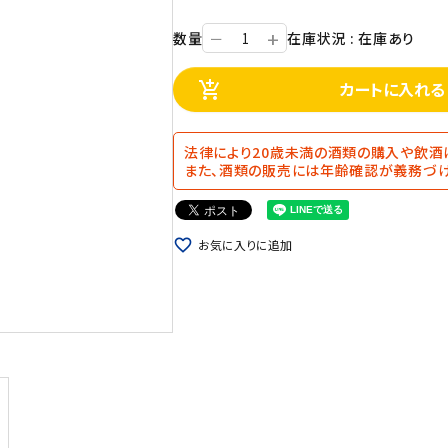
+
数量
在庫状況 : 在庫あり
ー
カートに入れる
add_shopping_cart
法律により20歳未満の酒類の購入や飲酒
また、酒類の販売には年齢確認が義務づけ
favorite_border
お気に入りに追加