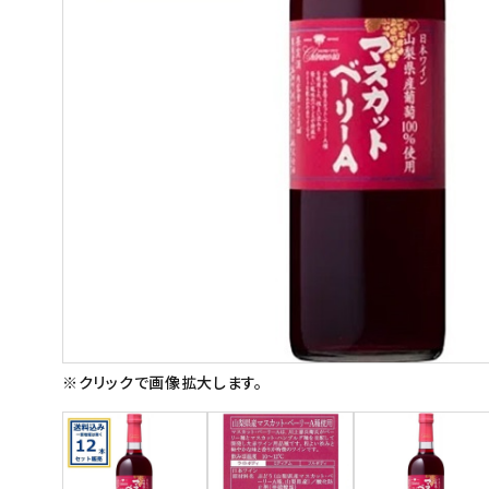
スイーツ
お菓子
飲料
酒類
日用品
ギフト
セール
フードロス
※クリックで画像拡大します。
ペット用品
SHOP GUIDE