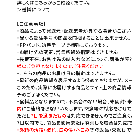
詳しくはこちらからご確認ください。
＞送料について
【ご注意事項】
・商品によって発送元・配送業者が異なる場合がござい
・異なる受注番号の商品を同梱することは出来ません。
・PPバンド、透明テープで補強しております。
・お届け先の変更、営業所留め指定はできません。
・長期不在、お届け先の誤入力などによって、商品が弊
様のご負担となりますのでご注意ください。
・こちらの商品のお届け日の指定はできません。
・最新の商品情報を表示するよう努めておりますが、メー
このため、実際にお届けする商品とサイト上の商品情報
予めご了承ください。
・食料品となりますので、不具合のない場合、未開封・
内
にご連絡をお願いいたします。交換等の対応をさせて
ただし
7日を過ぎたもの
は対応できませんのでご注意く
7日以内でも、商品を使用または廃棄した場合は対応で
・外箱の汚損・破れ、缶の傷・へこみ
等の返品・交換はで