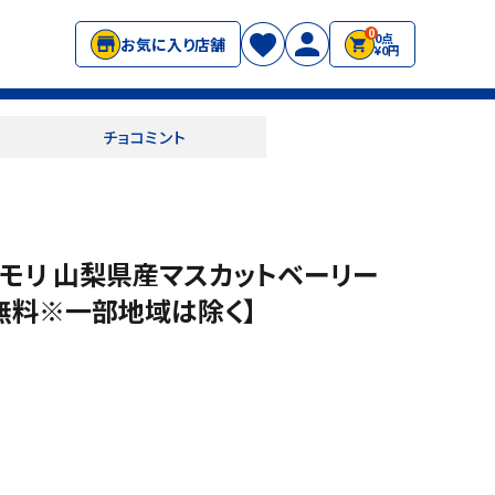
0
0点
お気に入り店舗
¥0円
チョコミント
ンモリ 山梨県産マスカットベーリー
送料無料※一部地域は除く】