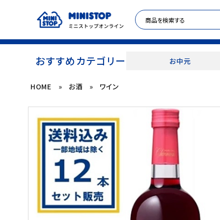
おすすめカテゴリー
お中元
HOME
»
お酒
»
ワイン
ACCOUNT MENU
meeting_room
person
ログイン
新規登録
セール商品
カテゴリから探す
冷凍食品