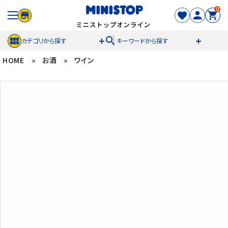
0
search
カテゴリから探す
キーワードから探す
HOME
»
お酒
»
ワイン
ACCOUNT MENU
meeting_room
person
ログイン
新規登録
セール商品
カテゴリから探す
冷凍食品
スイーツ
お菓子