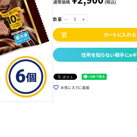
通常価格
(税込)
+
数量
ー
カートに入れる
add_shopping_cart
住所を知らない相手にeギ
favorite_border
お気に入りに追加