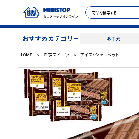
おすすめカテゴリー
お中元
HOME
»
冷凍スイーツ
»
アイス・シャーベット
ACCOUNT MENU
meeting_room
person
ログイン
新規登録
セール商品
カテゴリから探す
冷凍食品