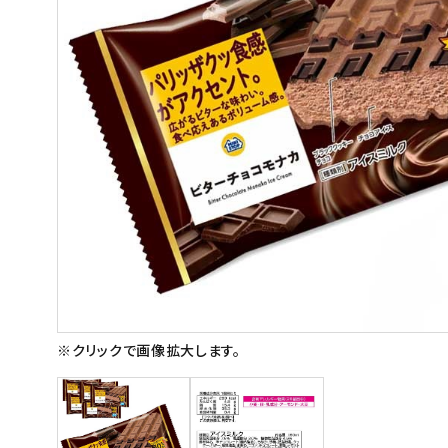
スイーツ
お菓子
飲料
酒類
日用品
ギフト
セール
フードロス
※クリックで画像拡大します。
ペット用品
SHOP GUIDE