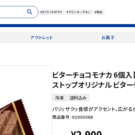
search
#Xフライドポテト
#クランキーチキン
#特水
アウトレット
お菓子
ビターチョコモナカ 6個入
ストップオリジナル ビター
冷凍
送料込み
パリッザクッ食感がアクセント。広がる
商品番号：
03003068
¥2,900