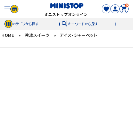
0
search
カテゴリから探す
キーワードから探す
HOME
»
冷凍スイーツ
»
アイス・シャーベット
ACCOUNT MENU
meeting_room
person
ログイン
新規登録
セール商品
カテゴリから探す
冷凍食品
スイーツ
お菓子