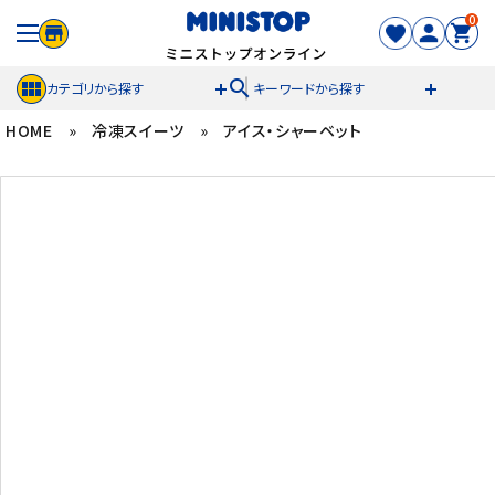
0
search
カテゴリから探す
キーワードから探す
HOME
»
冷凍スイーツ
»
アイス・シャーベット
ACCOUNT MENU
meeting_room
person
ログイン
新規登録
セール商品
カテゴリから探す
冷凍食品
スイーツ
お菓子