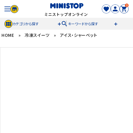
0
search
カテゴリから探す
キーワードから探す
HOME
»
冷凍スイーツ
»
アイス・シャーベット
ACCOUNT MENU
meeting_room
person
ログイン
新規登録
セール商品
カテゴリから探す
冷凍食品
スイーツ
お菓子