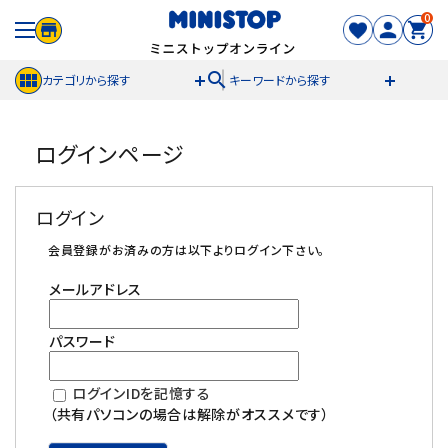
0
search
カテゴリから探す
キーワードから探す
ACCOUNT MENU
ログインページ
meeting_room
person
ログイン
新規登録
ログイン
セール商品
会員登録がお済みの方は以下よりログイン下さい。
メールアドレス
カテゴリから探す
パスワード
冷凍食品
ログインIDを記憶する
スイーツ
（共有パソコンの場合は解除がオススメです）
お菓子