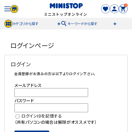
0
search
カテゴリから探す
キーワードから探す
ACCOUNT MENU
ログインページ
meeting_room
person
ログイン
新規登録
ログイン
セール商品
会員登録がお済みの方は以下よりログイン下さい。
メールアドレス
カテゴリから探す
パスワード
冷凍食品
ログインIDを記憶する
スイーツ
（共有パソコンの場合は解除がオススメです）
お菓子