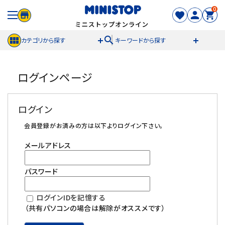
0
search
カテゴリから探す
キーワードから探す
ACCOUNT MENU
ログインページ
meeting_room
person
ログイン
新規登録
ログイン
セール商品
会員登録がお済みの方は以下よりログイン下さい。
メールアドレス
カテゴリから探す
パスワード
冷凍食品
ログインIDを記憶する
スイーツ
（共有パソコンの場合は解除がオススメです）
お菓子