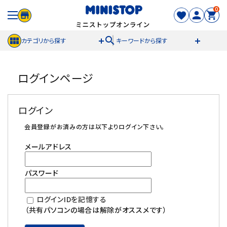
0
search
カテゴリから探す
キーワードから探す
ACCOUNT MENU
ログインページ
meeting_room
person
ログイン
新規登録
ログイン
セール商品
会員登録がお済みの方は以下よりログイン下さい。
メールアドレス
カテゴリから探す
パスワード
冷凍食品
ログインIDを記憶する
スイーツ
（共有パソコンの場合は解除がオススメです）
お菓子