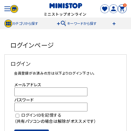
0
search
カテゴリから探す
キーワードから探す
ACCOUNT MENU
ログインページ
meeting_room
person
ログイン
新規登録
ログイン
セール商品
会員登録がお済みの方は以下よりログイン下さい。
メールアドレス
カテゴリから探す
パスワード
冷凍食品
ログインIDを記憶する
スイーツ
（共有パソコンの場合は解除がオススメです）
お菓子