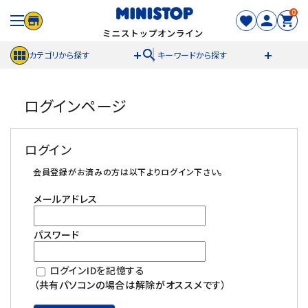
0
search
カテゴリから探す
キーワードから探す
ACCOUNT MENU
ログインページ
meeting_room
person
ログイン
新規登録
ログイン
セール商品
会員登録がお済みの方は以下よりログイン下さい。
メールアドレス
カテゴリから探す
パスワード
冷凍食品
ログインIDを記憶する
スイーツ
（共有パソコンの場合は解除がオススメです）
お菓子