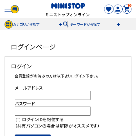
0
search
カテゴリから探す
キーワードから探す
ACCOUNT MENU
ログインページ
meeting_room
person
ログイン
新規登録
ログイン
セール商品
会員登録がお済みの方は以下よりログイン下さい。
メールアドレス
カテゴリから探す
パスワード
冷凍食品
ログインIDを記憶する
スイーツ
（共有パソコンの場合は解除がオススメです）
お菓子