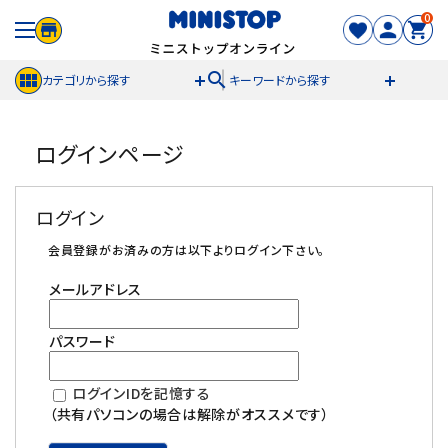
0
search
カテゴリから探す
キーワードから探す
ACCOUNT MENU
ログインページ
meeting_room
person
ログイン
新規登録
ログイン
セール商品
会員登録がお済みの方は以下よりログイン下さい。
メールアドレス
カテゴリから探す
パスワード
冷凍食品
ログインIDを記憶する
スイーツ
（共有パソコンの場合は解除がオススメです）
お菓子