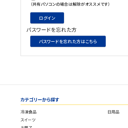
スイーツ
（共有パソコンの場合は解除がオススメです）
お菓子
ログイン
パスワードを忘れた方
飲料
パスワードを忘れた方はこちら
酒類
日用品
ギフト
セール
カテゴリーから探す
フードロス
冷凍食品
日用品
ペット用品
スイーツ
SHOP GUIDE
お菓子