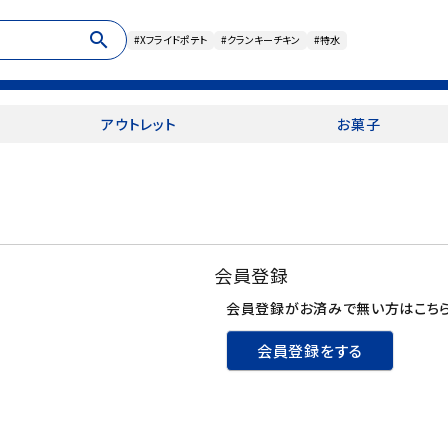
search
#Xフライドポテト
#クランキーチキン
#特水
アウトレット
お菓子
会員登録
会員登録がお済みで無い方はこちら
会員登録をする