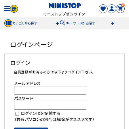
0
search
カテゴリから探す
キーワードから探す
ACCOUNT MENU
ログインページ
meeting_room
person
ログイン
新規登録
ログイン
セール商品
会員登録がお済みの方は以下よりログイン下さい。
メールアドレス
カテゴリから探す
パスワード
冷凍食品
ログインIDを記憶する
スイーツ
（共有パソコンの場合は解除がオススメです）
お菓子