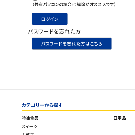
スイーツ
（共有パソコンの場合は解除がオススメです）
お菓子
ログイン
パスワードを忘れた方
飲料
パスワードを忘れた方はこちら
酒類
日用品
ギフト
セール
カテゴリーから探す
フードロス
冷凍食品
日用品
ペット用品
スイーツ
SHOP GUIDE
お菓子