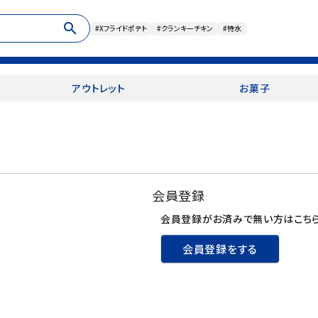
search
#Xフライドポテト
#クランキーチキン
#特水
アウトレット
お菓子
会員登録
会員登録がお済みで無い方はこちら
会員登録をする