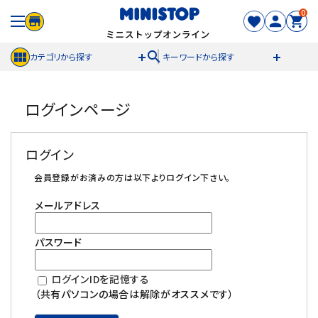
0
search
カテゴリから探す
キーワードから探す
ACCOUNT MENU
ログインページ
meeting_room
person
ログイン
新規登録
ログイン
セール商品
会員登録がお済みの方は以下よりログイン下さい。
メールアドレス
カテゴリから探す
パスワード
冷凍食品
ログインIDを記憶する
スイーツ
（共有パソコンの場合は解除がオススメです）
お菓子