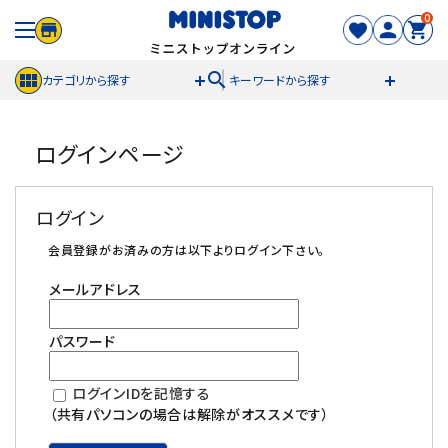
0
search
カテゴリから探す
キーワードから探す
ACCOUNT MENU
ログインページ
meeting_room
person
ログイン
新規登録
ログイン
セール商品
会員登録がお済みの方は以下よりログイン下さい。
メールアドレス
カテゴリから探す
パスワード
冷凍食品
ログインIDを記憶する
スイーツ
（共有パソコンの場合は解除がオススメです）
お菓子