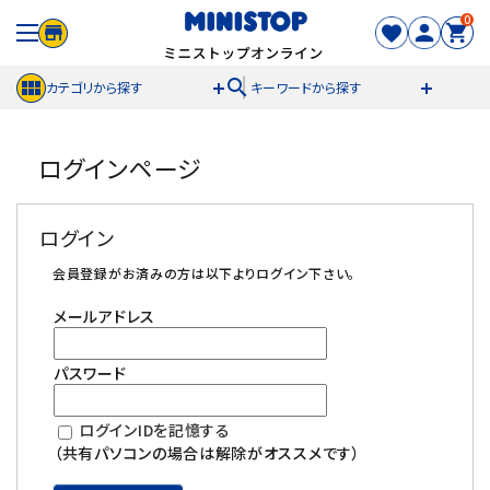
0
search
カテゴリから探す
キーワードから探す
ACCOUNT MENU
ログインページ
meeting_room
person
ログイン
新規登録
ログイン
セール商品
会員登録がお済みの方は以下よりログイン下さい。
メールアドレス
カテゴリから探す
パスワード
冷凍食品
ログインIDを記憶する
スイーツ
（共有パソコンの場合は解除がオススメです）
お菓子