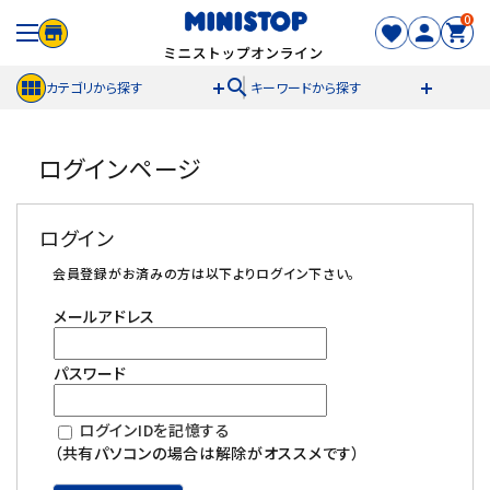
0
search
カテゴリから探す
キーワードから探す
ACCOUNT MENU
ログインページ
meeting_room
person
ログイン
新規登録
ログイン
セール商品
会員登録がお済みの方は以下よりログイン下さい。
メールアドレス
カテゴリから探す
パスワード
冷凍食品
ログインIDを記憶する
スイーツ
（共有パソコンの場合は解除がオススメです）
お菓子