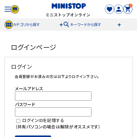
0
search
カテゴリから探す
キーワードから探す
ACCOUNT MENU
ログインページ
meeting_room
person
ログイン
新規登録
ログイン
セール商品
会員登録がお済みの方は以下よりログイン下さい。
メールアドレス
カテゴリから探す
パスワード
冷凍食品
ログインIDを記憶する
スイーツ
（共有パソコンの場合は解除がオススメです）
お菓子