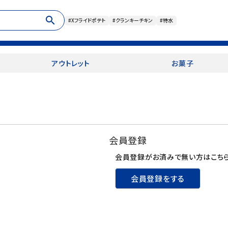
search
#Xフライドポテト
#クランキーチキン
#特水
アウトレット
お菓子
会員登録
会員登録がお済みで無い方はこちら
会員登録をする