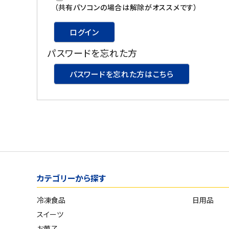
スイーツ
（共有パソコンの場合は解除がオススメです）
お菓子
ログイン
パスワードを忘れた方
飲料
パスワードを忘れた方はこちら
酒類
日用品
ギフト
セール
カテゴリーから探す
フードロス
冷凍食品
日用品
ペット用品
スイーツ
SHOP GUIDE
お菓子