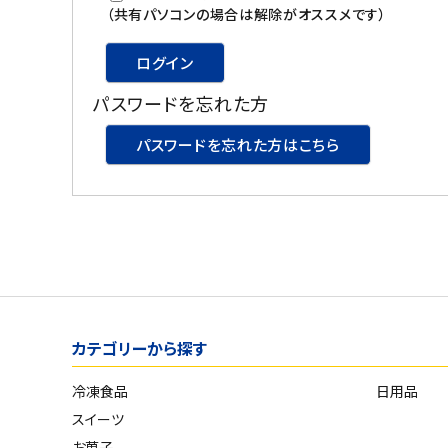
スイーツ
（共有パソコンの場合は解除がオススメです）
お菓子
ログイン
パスワードを忘れた方
飲料
パスワードを忘れた方はこちら
酒類
日用品
ギフト
セール
カテゴリーから探す
フードロス
冷凍食品
日用品
ペット用品
スイーツ
SHOP GUIDE
お菓子