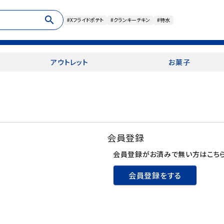
search
#Xフライドポテト
#クランキーチキン
#特水
アウトレット
お菓子
会員登録
会員登録がお済みで無い方はこちら
会員登録をする