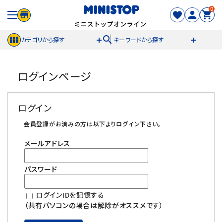
0
search
カテゴリから探す
キーワードから探す
ACCOUNT MENU
ログインページ
meeting_room
person
ログイン
新規登録
ログイン
セール商品
会員登録がお済みの方は以下よりログイン下さい。
メールアドレス
カテゴリから探す
パスワード
冷凍食品
ログインIDを記憶する
スイーツ
（共有パソコンの場合は解除がオススメです）
お菓子