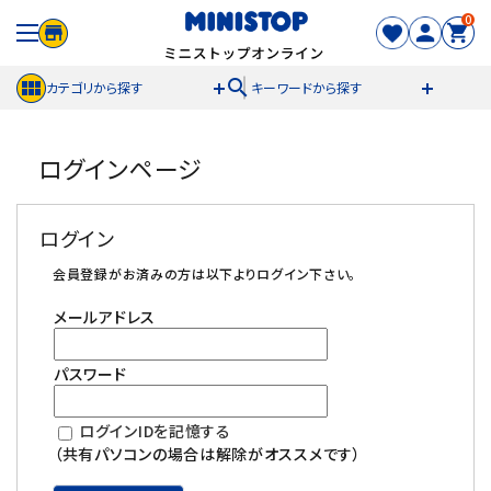
0
search
カテゴリから探す
キーワードから探す
ACCOUNT MENU
ログインページ
meeting_room
person
ログイン
新規登録
ログイン
セール商品
会員登録がお済みの方は以下よりログイン下さい。
メールアドレス
カテゴリから探す
パスワード
冷凍食品
ログインIDを記憶する
スイーツ
（共有パソコンの場合は解除がオススメです）
お菓子