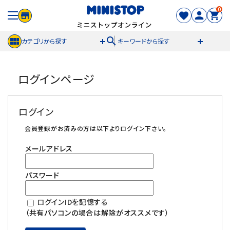
0
search
カテゴリから探す
キーワードから探す
ACCOUNT MENU
ログインページ
meeting_room
person
ログイン
新規登録
ログイン
セール商品
会員登録がお済みの方は以下よりログイン下さい。
メールアドレス
カテゴリから探す
パスワード
冷凍食品
ログインIDを記憶する
スイーツ
（共有パソコンの場合は解除がオススメです）
お菓子