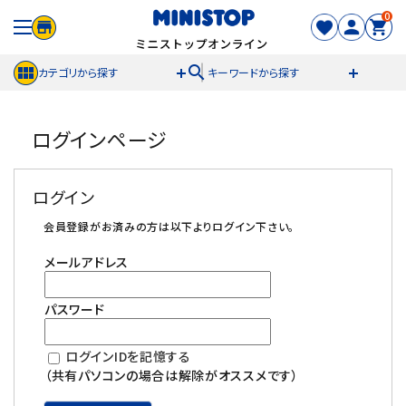
0
search
カテゴリから探す
キーワードから探す
ACCOUNT MENU
ログインページ
meeting_room
person
ログイン
新規登録
ログイン
セール商品
会員登録がお済みの方は以下よりログイン下さい。
メールアドレス
カテゴリから探す
パスワード
冷凍食品
ログインIDを記憶する
スイーツ
（共有パソコンの場合は解除がオススメです）
お菓子