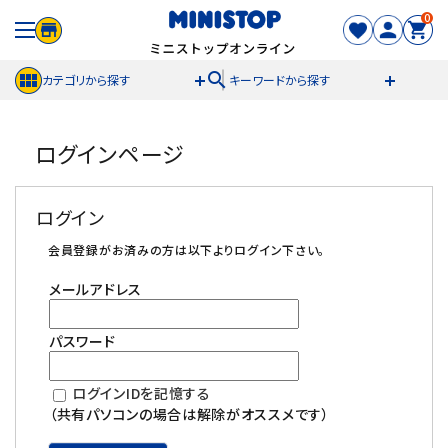
0
search
カテゴリから探す
キーワードから探す
ACCOUNT MENU
ログインページ
meeting_room
person
ログイン
新規登録
ログイン
セール商品
会員登録がお済みの方は以下よりログイン下さい。
メールアドレス
カテゴリから探す
パスワード
冷凍食品
ログインIDを記憶する
スイーツ
（共有パソコンの場合は解除がオススメです）
お菓子