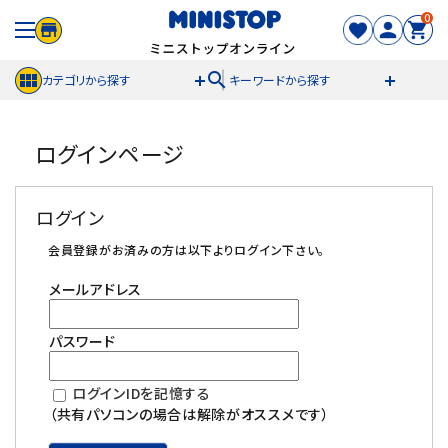
0
search
カテゴリから探す
キーワードから探す
ACCOUNT MENU
ログインページ
meeting_room
person
ログイン
新規登録
ログイン
セール商品
会員登録がお済みの方は以下よりログイン下さい。
メールアドレス
カテゴリから探す
パスワード
冷凍食品
ログインIDを記憶する
スイーツ
（共有パソコンの場合は解除がオススメです）
お菓子